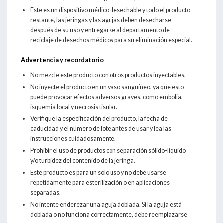
Este es un dispositivo médico desechable y todo el producto
restante, las jeringas y las agujas deben desecharse
después de su uso y entregarse al departamento de
reciclaje de desechos médicos para su eliminación especial.
Advertencia y recordatorio
No mezcle este producto con otros productos inyectables.
No inyecte el producto en un vaso sanguíneo, ya que esto
puede provocar efectos adversos graves, como embolia,
isquemia local y necrosis tisular.
Verifique la especificación del producto, la fecha de
caducidad y el número de lote antes de usar y lea las
instrucciones cuidadosamente.
Prohibir el uso de productos con separación sólido-líquido
y/o turbidez del contenido de la jeringa.
Este producto es para un solo uso y no debe usarse
repetidamente para esterilización o en aplicaciones
separadas.
No intente enderezar una aguja doblada. Si la aguja está
doblada o no funciona correctamente, debe reemplazarse