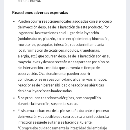
por una nueva.
Reacciones adversas esperadas
Pueden ocurrir reacciones locales asociadas con el proceso
de inyección después de la inyección de este producto. Por
lo general, las reacciones en el lugar de la inyección
(nódulos duros, picazón, dolor, enrojecimiento, hinchazón,
moretones, petequias, infección, reacción inflamatoria
local, formación de cicatrices, nódulos, granulomas,
alergia, etc.) que ocurren después de la inyección son en su
mayoría leves y desaparecerán o desaparecen por sí solos
sin intervención a medida que aumenta el tiempo de
observación. Ocasionalmente, pueden ocurrir
complicaciones graves como daño a los nervios, síncope,
reacciones de hipersensibilidad o reacciones alérgicas
debido a inyecciones inadecuadas.
Si se producen reacciones alérgicas, como sarpullido,
durante la inyección, suspenda su uso.
El sistema de barrera de la piel se daña durante el proceso
de inyección y es posible que se produzca una infección. La
infección se puede evitar si se hace lo siguiente.
*Compruebe cuidadosamente la integridad del embalaje