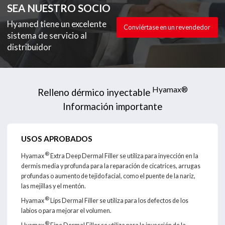
SEA NUESTRO SOCIO
Hyamed tiene un excelente
Conviértase en un revendedor
sistema de servicio al
distribuidor
Hyamax®
Relleno dérmico inyectable
Información importante
USOS APROBADOS
®
Hyamax
Extra Deep Dermal Filler se utiliza para inyección en la
dermis media y profunda para la reparación de cicatrices, arrugas
profundas o aumento de tejido facial, como el puente de la nariz,
las mejillas y el mentón.
®
Hyamax
Lips Dermal Filler se utiliza para los defectos de los
labios o para mejorar el volumen.
®