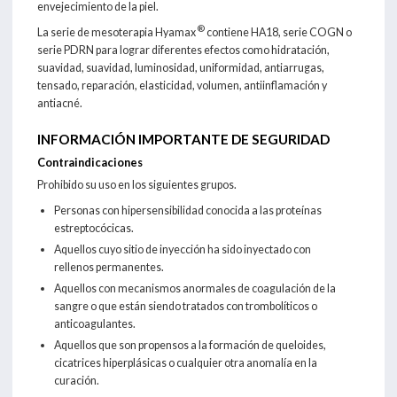
envejecimiento de la piel.
®
La serie de mesoterapia Hyamax
contiene HA18, serie COGN o
serie PDRN para lograr diferentes efectos como hidratación,
suavidad, suavidad, luminosidad, uniformidad, antiarrugas,
tensado, reparación, elasticidad, volumen, antiinflamación y
antiacné.
INFORMACIÓN IMPORTANTE DE SEGURIDAD
Contraindicaciones
Prohibido su uso en los siguientes grupos.
Personas con hipersensibilidad conocida a las proteínas
estreptocócicas.
Aquellos cuyo sitio de inyección ha sido inyectado con
rellenos permanentes.
Aquellos con mecanismos anormales de coagulación de la
sangre o que están siendo tratados con trombolíticos o
anticoagulantes.
Aquellos que son propensos a la formación de queloides,
cicatrices hiperplásicas o cualquier otra anomalía en la
curación.