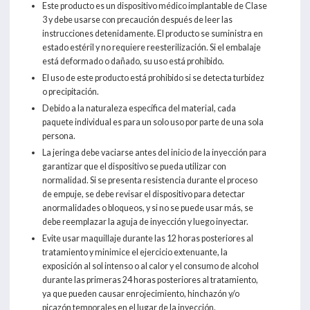
Este producto es un dispositivo médico implantable de Clase
3 y debe usarse con precaución después de leer las
instrucciones detenidamente. El producto se suministra en
estado estéril y no requiere reesterilización. Si el embalaje
está deformado o dañado, su uso está prohibido.
El uso de este producto está prohibido si se detecta turbidez
o precipitación.
Debido a la naturaleza específica del material, cada
paquete individual es para un solo uso por parte de una sola
persona.
La jeringa debe vaciarse antes del inicio de la inyección para
garantizar que el dispositivo se pueda utilizar con
normalidad. Si se presenta resistencia durante el proceso
de empuje, se debe revisar el dispositivo para detectar
anormalidades o bloqueos, y si no se puede usar más, se
debe reemplazar la aguja de inyección y luego inyectar.
Evite usar maquillaje durante las 12 horas posteriores al
tratamiento y minimice el ejercicio extenuante, la
exposición al sol intenso o al calor y el consumo de alcohol
durante las primeras 24 horas posteriores al tratamiento,
ya que pueden causar enrojecimiento, hinchazón y/o
picazón temporales en el lugar de la inyección.